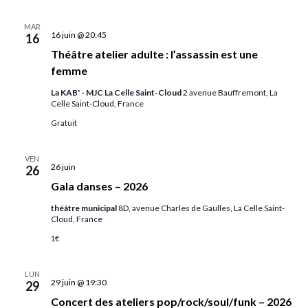
MAR
16 juin @ 20:45
16
Théâtre atelier adulte : l’assassin est une
femme
La KAB' - MJC La Celle Saint-Cloud
2 avenue Bauffremont, La
Celle Saint-Cloud, France
Gratuit
VEN
26 juin
26
Gala danses – 2026
théâtre municipal
8D, avenue Charles de Gaulles, La Celle Saint-
Cloud, France
1€
LUN
29 juin @ 19:30
29
Concert des ateliers pop/rock/soul/funk – 2026