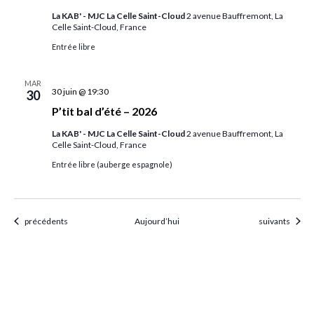
La KAB' - MJC La Celle Saint-Cloud
2 avenue Bauffremont, La
Celle Saint-Cloud, France
Entrée libre
MAR
30 juin @ 19:30
30
P’tit bal d’été – 2026
La KAB' - MJC La Celle Saint-Cloud
2 avenue Bauffremont, La
Celle Saint-Cloud, France
Entrée libre (auberge espagnole)
Évènements
Évènements
précédents
Aujourd’hui
suivants
S’abonner au calendrier