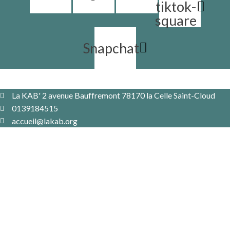
tiktok-
square
Snapchat
La KAB' 2 avenue Bauffremont 78170 la Celle Saint-Cloud
0139184515
accueil@lakab.org