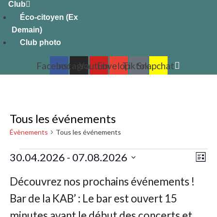
Club
Éco-citoyen (Ex
Demain)
Club photo
Facebook
Instagram
Youtube
Envelope
Tiktok
Snapchat
Tous les événements
Évènements
Tous les événements
Évènements
30.04.2026
 - 
07.08.2026
Nav
Navi
Liste
de
Sélectionnez
par
une
vue
cons
date.
Évè