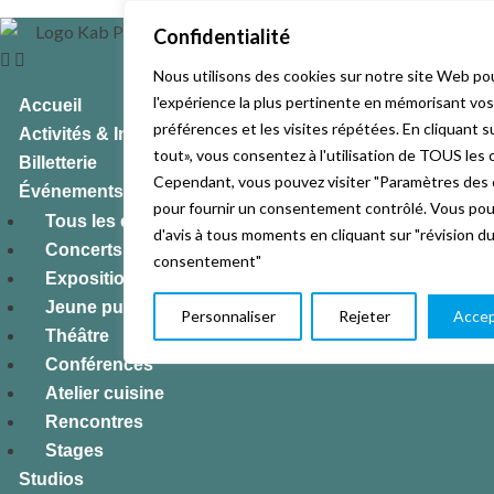
Confidentialité
Nous utilisons des cookies sur notre site Web pou
l'expérience la plus pertinente en mémorisant vos
Accueil
préférences et les visites répétées. En cliquant 
Activités & Inscriptions
tout», vous consentez à l'utilisation de TOUS les 
Billetterie
Cependant, vous pouvez visiter "Paramètres des 
Événements
pour fournir un consentement contrôlé. Vous po
Tous les événements
d'avis à tous moments en cliquant sur "révision d
Concerts
consentement"
Expositions
Jeune public
Personnaliser
Rejeter
Accep
Théâtre
Conférences
Atelier cuisine
Rencontres
Stages
Studios