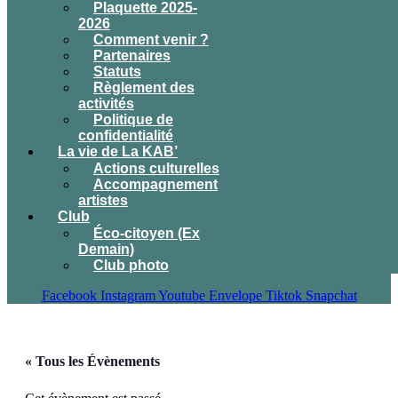
Plaquette 2025-
2026
Comment venir ?
Partenaires
Statuts
Règlement des
activités
Politique de
confidentialité
La vie de La KAB’
Actions culturelles
Accompagnement
artistes
Club
Éco-citoyen (Ex
Demain)
Club photo
Facebook
Instagram
Youtube
Envelope
Tiktok
Snapchat
« Tous les Évènements