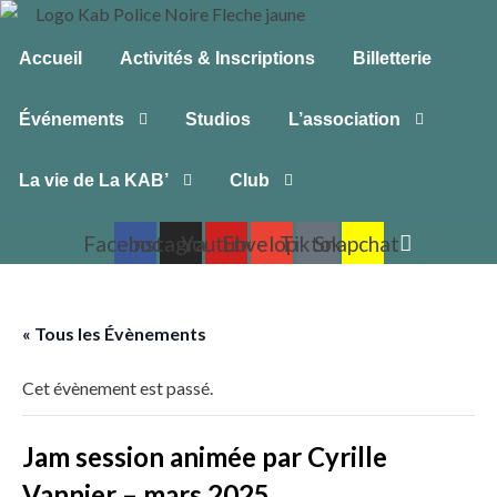
Accueil
Activités & Inscriptions
Billetterie
Événements
Studios
L’association
La vie de La KAB’
Club
Facebook
Instagram
Youtube
Envelope
Tiktok
Snapchat
« Tous les Évènements
Cet évènement est passé.
Jam session animée par Cyrille
Vannier – mars 2025