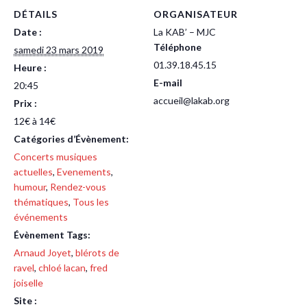
DÉTAILS
ORGANISATEUR
Date :
La KAB’ – MJC
Téléphone
samedi 23 mars 2019
01.39.18.45.15
Heure :
E-mail
20:45
accueil@lakab.org
Prix :
12€ à 14€
Catégories d’Évènement:
Concerts musiques
actuelles
,
Evenements
,
humour
,
Rendez-vous
thématiques
,
Tous les
événements
Évènement Tags:
Arnaud Joyet
,
blérots de
ravel
,
chloé lacan
,
fred
joiselle
Site :