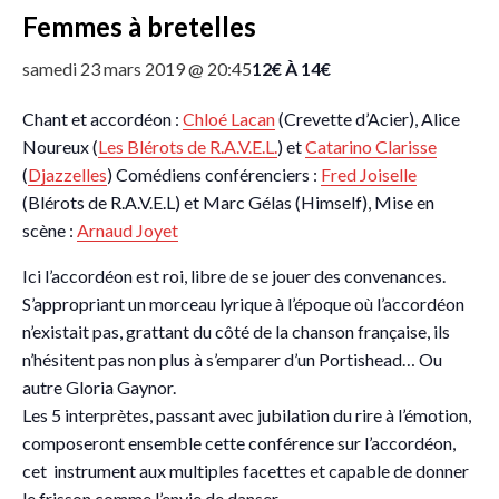
Femmes à bretelles
12€ À 14€
samedi 23 mars 2019 @ 20:45
Chant et accordéon :
Chloé Lacan
(Crevette d’Acier), Alice
Noureux (
Les Blérots de R.A.V.E.L.
) et
Catarino Clarisse
(
Djazzelles
) Comédiens conférenciers :
Fred Joiselle
(Blérots de R.A.V.E.L) et Marc Gélas (Himself), Mise en
scène :
Arnaud Joyet
Ici l’accordéon est roi, libre de se jouer des convenances.
S’appropriant un morceau lyrique à l’époque où l’accordéon
n’existait pas, grattant du côté de la chanson française, ils
n’hésitent pas non plus à s’emparer d’un Portishead… Ou
autre Gloria Gaynor.
Les 5 interprètes, passant avec jubilation du rire à l’émotion,
composeront ensemble cette conférence sur l’accordéon,
cet instrument aux multiples facettes et capable de donner
le frisson comme l’envie de danser.