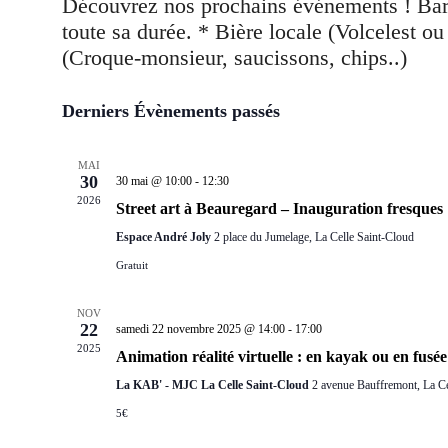
une
date.
Derniers Évènements passés
MAI
30
30 mai @ 10:00
-
12:30
2026
Street art à Beauregard – Inauguration fresques
Espace André Joly
2 place du Jumelage, La Celle Saint-Cloud
Gratuit
NOV
22
samedi 22 novembre 2025 @ 14:00
-
17:00
2025
Animation réalité virtuelle : en kayak ou en fusée
La KAB' - MJC La Celle Saint-Cloud
2 avenue Bauffremont, La Ce
5€