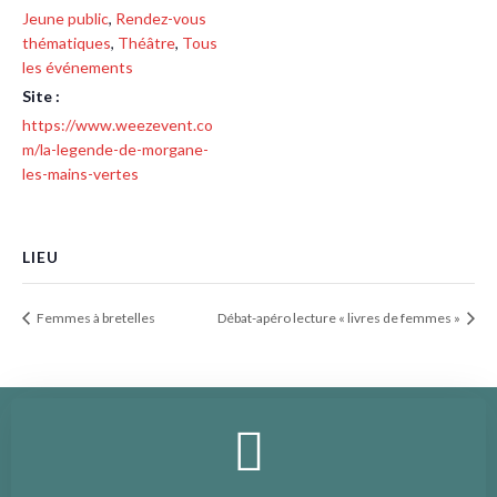
Jeune public
,
Rendez-vous
thématiques
,
Théâtre
,
Tous
les événements
Site :
https://www.weezevent.co
m/la-legende-de-morgane-
les-mains-vertes
LIEU
Femmes à bretelles
Débat-apéro lecture « livres de femmes »