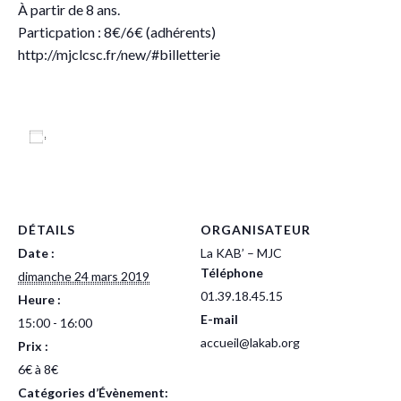
À partir de 8 ans.
Particpation : 8€/6€ (adhérents)
http://mjclcsc.fr/new/#billetterie
Ajouter au calendrier
DÉTAILS
ORGANISATEUR
Date :
La KAB’ – MJC
Téléphone
dimanche 24 mars 2019
01.39.18.45.15
Heure :
E-mail
15:00 - 16:00
accueil@lakab.org
Prix :
6€ à 8€
Catégories d’Évènement: