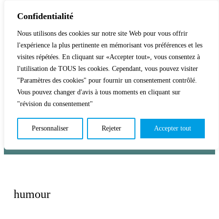
Confidentialité
Nous utilisons des cookies sur notre site Web pour vous offrir
l'expérience la plus pertinente en mémorisant vos préférences et les
Accueil
Activités & Inscriptions
Billetterie
visites répétées. En cliquant sur «Accepter tout», vous consentez à
l'utilisation de TOUS les cookies. Cependant, vous pouvez visiter
Événements
Studios
L’association
"Paramètres des cookies" pour fournir un consentement contrôlé.
Vous pouvez changer d'avis à tous moments en cliquant sur
La vie de La KAB’
Club
"révision du consentement"
Personnaliser
Rejeter
Accepter tout
humour