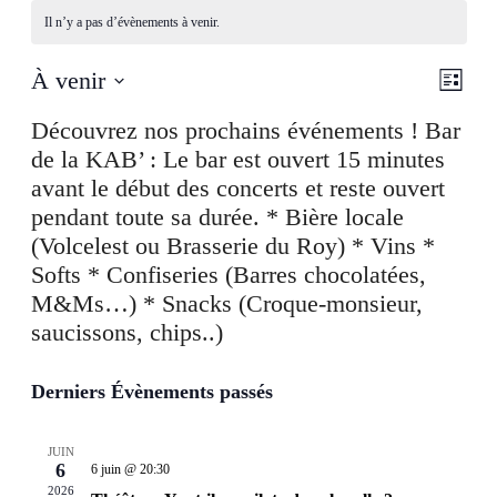
Il n’y a pas d’évènements à venir.
Navig
Navig
À venir
Liste
de
par
Sélectionnez
vues
une
consu
Évèn
date.
Derniers Évènements passés
JUIN
6
6 juin @ 20:30
2026