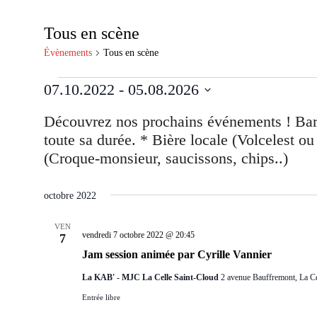
Tous en scène
Évènements
Tous en scène
Évènements
07.10.2022
 - 
05.08.2026
Sélectionnez
une
date.
octobre 2022
VEN
vendredi 7 octobre 2022 @ 20:45
7
Jam session animée par Cyrille Vannier
La KAB' - MJC La Celle Saint-Cloud
2 avenue Bauffremont, La Ce
Entrée libre