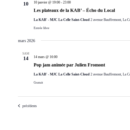
10 janvier @ 19:00
-
23:00
10
Les plateaux de la KAB’ – Écho du Local
La KAB' - MJC La Celle Saint-Cloud
2 avenue Bauffremont, La Ce
Entrée libre
mars 2026
SAM
14 mars @ 16:00
14
Pop jam animée par Julien Fromont
La KAB' - MJC La Celle Saint-Cloud
2 avenue Bauffremont, La Ce
Gratuit
Évènements
précédents