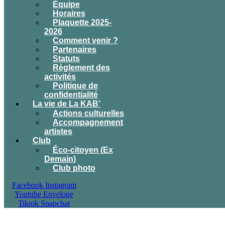
Équipe
Horaires
Plaquette 2025-
2026
Comment venir ?
Partenaires
Statuts
Règlement des
activités
Politique de
confidentialité
La vie de La KAB’
Actions culturelles
Accompagnement
artistes
Club
Éco-citoyen (Ex
Demain)
Club photo
Facebook
Instagram
Youtube
Envelope
Tiktok
Snapchat