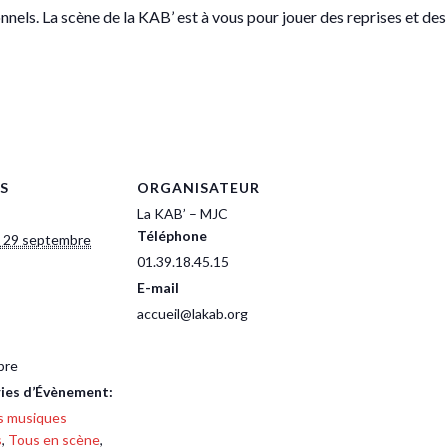
els. La scène de la KAB’ est à vous pour jouer des reprises et des 
S
ORGANISATEUR
La KAB’ – MJC
Téléphone
i 29 septembre
01.39.18.45.15
E-mail
accueil@lakab.org
bre
ies d’Évènement:
s musiques
s
,
Tous en scène
,