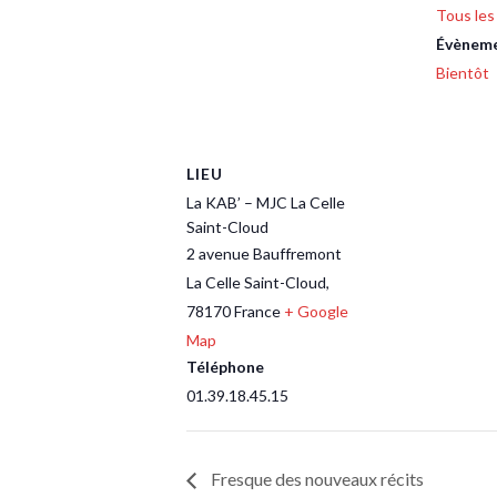
Tous le
Évèneme
Bientôt
LIEU
La KAB’ – MJC La Celle
Saint-Cloud
2 avenue Bauffremont
La Celle Saint-Cloud
,
78170
France
+ Google
Map
Téléphone
01.39.18.45.15
Fresque des nouveaux récits