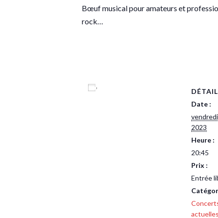
Bœuf musical pour amateurs et professionn
rock…
Ajouter au calendrier
DÉTAIL
Date :
vendred
2023
Heure :
20:45
Prix :
Entrée li
Catégor
Concert
actuelle