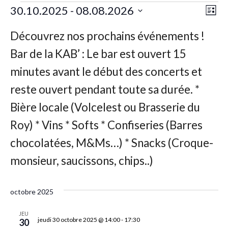
Nav
Nav
30.10.2025
 - 
08.08.2026
Liste
de
par
Sélectionnez
vu
une
con
Év
date.
octobre 2025
JEU
jeudi 30 octobre 2025 @ 14:00
-
17:30
30