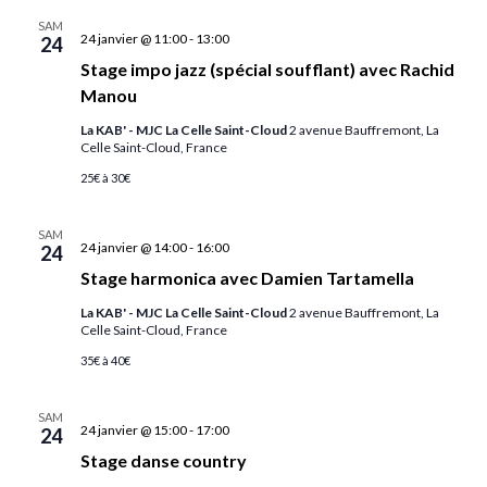
SAM
24 janvier @ 11:00
-
13:00
24
Stage impo jazz (spécial soufflant) avec Rachid
Manou
La KAB' - MJC La Celle Saint-Cloud
2 avenue Bauffremont, La
Celle Saint-Cloud, France
25€ à 30€
SAM
24 janvier @ 14:00
-
16:00
24
Stage harmonica avec Damien Tartamella
La KAB' - MJC La Celle Saint-Cloud
2 avenue Bauffremont, La
Celle Saint-Cloud, France
35€ à 40€
SAM
24 janvier @ 15:00
-
17:00
24
Stage danse country