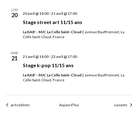
LUN
20 avril @ 14:00
-
21 avril @ 17:00
20
Stage street art 11/15 ans
La KAB' - MJC La Celle Saint-Cloud
2 avenue Bauffremont, La
Celle Saint-Cloud, France
MAR
21 avril @ 14:00
-
23 avril @ 17:00
21
Stage k-pop 11/15 ans
La KAB' - MJC La Celle Saint-Cloud
2 avenue Bauffremont, La
Celle Saint-Cloud, France
Évènements
Évènements
précédents
Aujourd’hui
suivants
S’abonner au calendrier