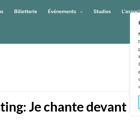
ns
Billetterie
Événements
Studios
L’associ
eting: Je chante devant