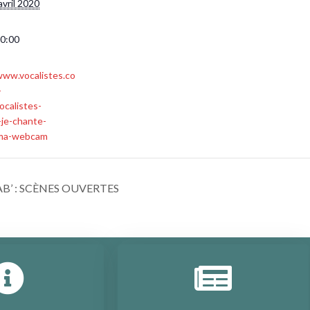
avril 2020
20:00
www.vocalistes.co
-
ocalistes-
je-chante-
ma-webcam
kAB’ : SCÈNES OUVERTES