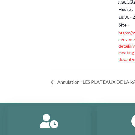
jeudi 23 
Heure :
18:30 - 
Site :
https://
m/event
details/v
meeting-
devant-
Annulation : LES PLATEAUX DE LA 