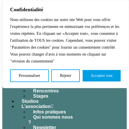
Confidentialité
Nous utilisons des cookies sur notre site Web pour vous offrir
l'expérience la plus pertinente en mémorisant vos préférences et les
Accueil
Activités & Inscriptions
visites répétées. En cliquant sur «Accepter tout», vous consentez à
Billetterie
l'utilisation de TOUS les cookies. Cependant, vous pouvez visiter
Événements
"Paramètres des cookies" pour fournir un consentement contrôlé.
Tous les
Vous pouvez changer d'avis à tous moments en cliquant sur
événements
Concerts
"révision du consentement"
Expositions
Jeune public
Théâtre
Personnaliser
Rejeter
Accepter tout
Conférences
Atelier cuisine
Rencontres
Stages
Studios
L’association
Infos pratiques
Qui sommes nous
?
Newsletter