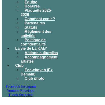
Équipe
Horaires
Plaquette 2025-
2026
Comment venir ?
Partenaires
Statuts
Règlement des
activités
Politique de
confidentialité
La vie de La KAB’
Actions culturelles
Accompagnement
artistes
Club
Éco-citoyen (Ex
Demain)
Club photo
Facebook
Instagram
Youtube
Envelope
Tiktok
Snapchat