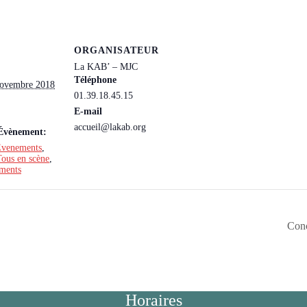
ORGANISATEUR
La KAB’ – MJC
Téléphone
novembre 2018
01.39.18.45.15
E-mail
accueil@lakab.org
’Évènement:
venements
,
ous en scène
,
ements
Conc
Horaires