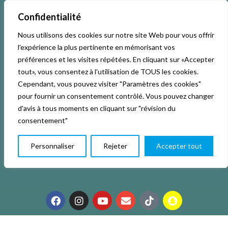
Confidentialité
Nous utilisons des cookies sur notre site Web pour vous offrir
l'expérience la plus pertinente en mémorisant vos
préférences et les visites répétées. En cliquant sur «Accepter
tout», vous consentez à l'utilisation de TOUS les cookies.
Cependant, vous pouvez visiter "Paramètres des cookies"
pour fournir un consentement contrôlé. Vous pouvez changer
Accueil
Activités & Inscriptions
Billetterie
d'avis à tous moments en cliquant sur "révision du
consentement"
Événements
Studios
L’association
Personnaliser
Rejeter
Accepter tout
La vie de La KAB’
Club