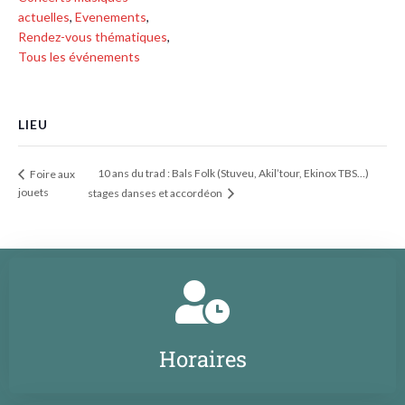
actuelles
,
Evenements
,
Rendez-vous thématiques
,
Tous les événements
LIEU
10 ans du trad : Bals Folk (Stuveu, Akil’tour, Ekinox TBS…)
Foire aux
jouets
stages danses et accordéon
Horaires