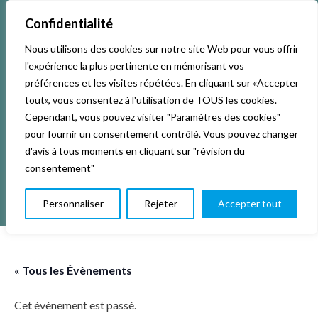
Confidentialité
Nous utilisons des cookies sur notre site Web pour vous offrir
Accueil
Activités & Inscriptions
Billetterie
l'expérience la plus pertinente en mémorisant vos
préférences et les visites répétées. En cliquant sur «Accepter
Événements
Studios
L’association
tout», vous consentez à l'utilisation de TOUS les cookies.
Cependant, vous pouvez visiter "Paramètres des cookies"
pour fournir un consentement contrôlé. Vous pouvez changer
La vie de La KAB’
Club
d'avis à tous moments en cliquant sur "révision du
consentement"
Personnaliser
Rejeter
Accepter tout
« Tous les Évènements
Cet évènement est passé.