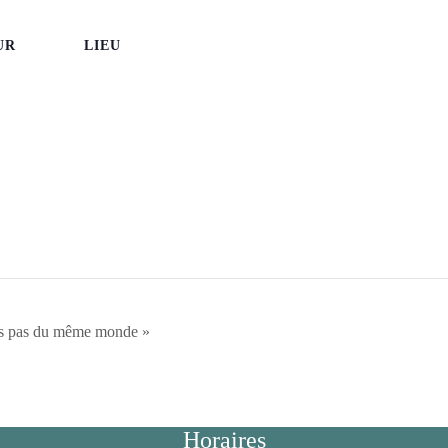
UR
LIEU
s pas du même monde »
Horaires