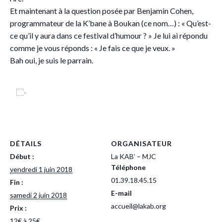
Et maintenant à la question posée par Benjamin Cohen,
programmateur de la K’bane à Boukan (ce nom…) : « Qu’est-
ce qu’il y aura dans ce festival d’humour ? » Je lui ai répondu
comme je vous réponds : « Je fais ce que je veux. »
Bah oui, je suis le parrain.
Ajouter au calendrier
DÉTAILS
ORGANISATEUR
Début :
La KAB’ – MJC
Téléphone
vendredi 1 juin 2018
01.39.18.45.15
Fin :
E-mail
samedi 2 juin 2018
accueil@lakab.org
Prix :
12€ à 25€