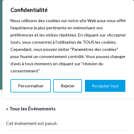
Confidentialité
Nous utilisons des cookies sur notre site Web pour vous offrir
Accueil
Activités & Inscriptions
Billetterie
l'expérience la plus pertinente en mémorisant vos
préférences et les visites répétées. En cliquant sur «Accepter
Événements
Studios
L’association
tout», vous consentez à l'utilisation de TOUS les cookies.
Cependant, vous pouvez visiter "Paramètres des cookies"
pour fournir un consentement contrôlé. Vous pouvez changer
La vie de La KAB’
Club
d'avis à tous moments en cliquant sur "révision du
consentement"
Personnaliser
Rejeter
Accepter tout
« Tous les Évènements
Cet évènement est passé.