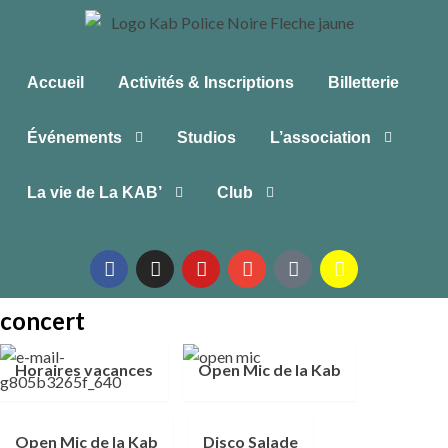
Accueil
Activités & Inscriptions
Billetterie
Événements
Studios
L’association
La vie de La KAB’
Club
concert
Horaires vacances
Open Mic de la Kab
Open Mic de la Kab
Disco Salade