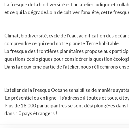
La fresque de la biodiversité est un atelier ludique et coll
et ce qui la dégrade.Loin de cultiver l’anxiété, cette fres
Climat, biodiversité, cycle de l’eau, acidification des océ
comprendre ce qui rend notre planète Terre habitable.
La fresque des frontières planétaires propose aux participan
questions écologiques pour considérer la question écolog
Dans la deuxième partie de l’atelier, nous réfléchirons ense
L’atelier de la Fresque Océane sensibilise de manière systé
En présentiel ou en ligne, il s’adresse à toutes et tous, cit
​Plus de 18 000 participant·es se sont déjà plongé·es dans 
dans 10 pays étrangers !