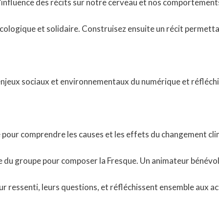
l’influence des récits sur notre cerveau et nos comportements
 écologique et solidaire. Construisez ensuite un récit permett
enjeux sociaux et environnementaux du numérique et réfléchi
pour comprendre les causes et les effets du changement climat
lective du groupe pour composer la Fresque. Un animateur bénév
 ressenti, leurs questions, et réfléchissent ensemble aux act