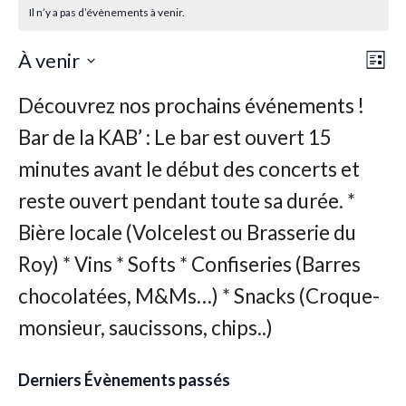
Il n’y a pas d’évènements à venir.
Nav
Nav
À venir
Liste
de
par
Sélectionnez
vu
une
con
Év
date.
Derniers Évènements passés