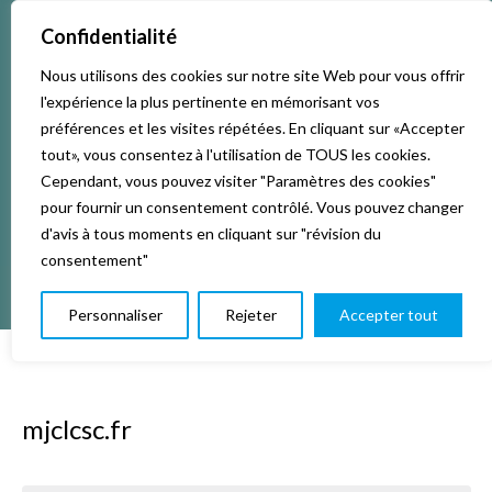
Confidentialité
Nous utilisons des cookies sur notre site Web pour vous offrir
Accueil
Activités & Inscriptions
Billetterie
l'expérience la plus pertinente en mémorisant vos
préférences et les visites répétées. En cliquant sur «Accepter
Événements
Studios
L’association
tout», vous consentez à l'utilisation de TOUS les cookies.
Cependant, vous pouvez visiter "Paramètres des cookies"
pour fournir un consentement contrôlé. Vous pouvez changer
La vie de La KAB’
Club
d'avis à tous moments en cliquant sur "révision du
consentement"
Personnaliser
Rejeter
Accepter tout
mjclcsc.fr