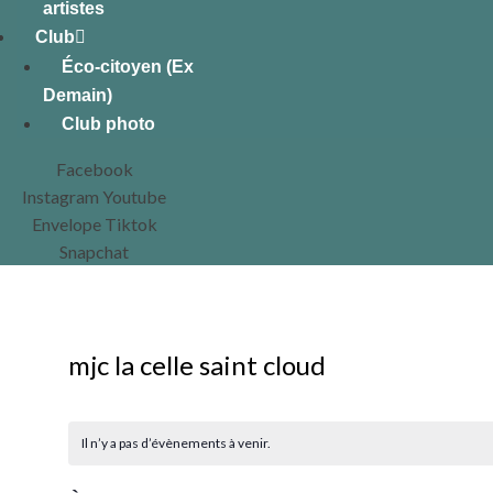
artistes
Club
Éco-citoyen (Ex
Demain)
Club photo
Facebook
Instagram
Youtube
Envelope
Tiktok
Snapchat
mjc la celle saint cloud
Il n’y a pas d’évènements à venir.