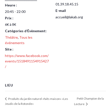
01.39.18.45.15
Heure :
E-mail
20:45 - 22:00
accueil@lakab.org
Prix :
6€ à 8€
Catégories d’Évènement:
Théâtre
,
Tous les
événements
Site :
https://www.facebook.com/
events/1518491154915427
/
LIEU
Petit Champion de la
Produits du jardin naturel «faits maison» «Les
Jeudis de la Rotonde»
Lecture