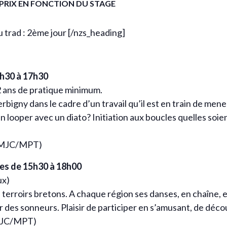
PRIX EN FONCTION DU STAGE
 trad : 2ème jour [/nzs_heading]
h30 à 17h30
 ans de pratique minimum.
ny dans le cadre d’un travail qu’il est en train de mener :
un looper avec un diato? Initiation aux boucles quelles soie
s MJC/MPT)
es de 15h30 à 18h00
ux)
 terroirs bretons. A chaque région ses danses, en chaîne,
des sonneurs. Plaisir de participer en s’amusant, de découv
 MJC/MPT)