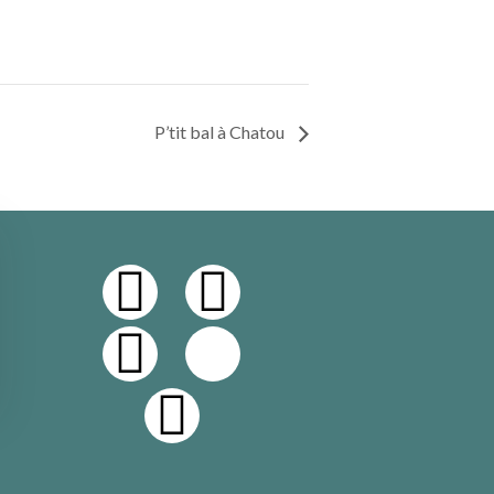
P’tit bal à Chatou