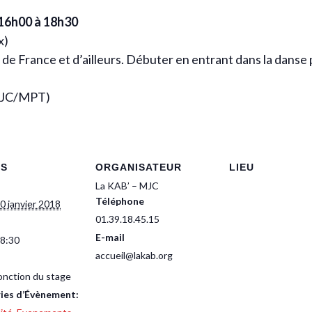
16h00 à 18h30
x)
de France et d’ailleurs. Débuter en entrant dans la danse p
 MJC/MPT)
LS
ORGANISATEUR
LIEU
La KAB’ – MJC
Téléphone
0 janvier 2018
01.39.18.45.15
E-mail
18:30
accueil@lakab.org
fonction du stage
ies d’Évènement: