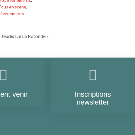
ité
,
Evenements
,
Tous en scène
,
s événements
 Jeudis De La Rotonde »
nt venir
Inscriptions
newsletter