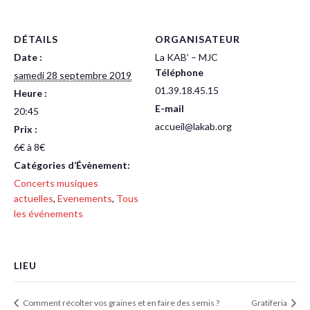
DÉTAILS
ORGANISATEUR
Date :
La KAB’ – MJC
Téléphone
samedi 28 septembre 2019
01.39.18.45.15
Heure :
E-mail
20:45
accueil@lakab.org
Prix :
6€ à 8€
Catégories d’Évènement:
Concerts musiques
actuelles
,
Evenements
,
Tous
les événements
LIEU
Comment récolter vos graines et en faire des semis ?
Gratiferia