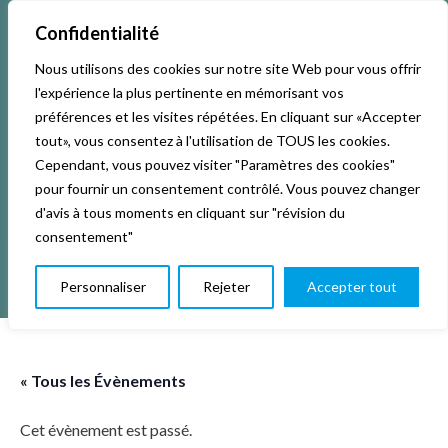
Confidentialité
Nous utilisons des cookies sur notre site Web pour vous offrir
Accueil
Activités & Inscriptions
Billetterie
l'expérience la plus pertinente en mémorisant vos
préférences et les visites répétées. En cliquant sur «Accepter
Événements
Studios
L’association
tout», vous consentez à l'utilisation de TOUS les cookies.
Cependant, vous pouvez visiter "Paramètres des cookies"
pour fournir un consentement contrôlé. Vous pouvez changer
La vie de La KAB’
Club
d'avis à tous moments en cliquant sur "révision du
consentement"
Personnaliser
Rejeter
Accepter tout
« Tous les Évènements
Cet évènement est passé.