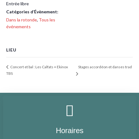
Entrée libre
Catégories d’Évènement:
Dans la rotonde
,
Tous les
événements
LIEU
Stages accordéon et danses trad
Concert et bal : Les Calfats + Ekinox
TBS
Horaires