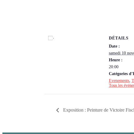
DÉTAILS
Ajouter au calendrier
Date :
samedi 10 no
Heure :
20:00
Catégories d
Evenements
,
T
Tous les évén
Exposition : Peinture de Victoire Fis