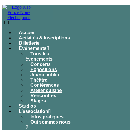
Accueil
Activités & Inscriptions
Billetterie
Événements
Tous les
événements
Concerts
Expositions
Jeune public
Théâtre
Conférences
Atelier cuisine
Rencontres
Stages
Studios
L’association
Infos pratiques
Qui sommes nous
?