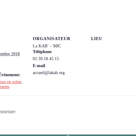
ORGANISATEUR
LIEU
La KAB’ – MJC
Téléphone
vembre 2018
01.39.18.45.15
E-mail
accueil@lakab.org
’Évènement:
ous en scène
,
ements
chmeister