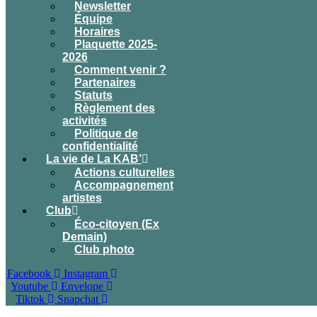
Newsletter
Équipe
Horaires
Plaquette 2025-
2026
Comment venir ?
Partenaires
Statuts
Règlement des
activités
Politique de
confidentialité
La vie de La KAB’
Actions culturelles
Accompagnement
artistes
Club
Éco-citoyen (Ex
Demain)
Club photo
Facebook
Instagram
Youtube
Envelope
Tiktok
Snapchat