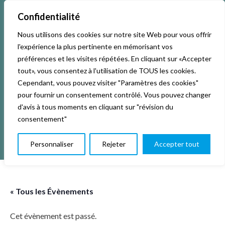
Confidentialité
Nous utilisons des cookies sur notre site Web pour vous offrir
Accueil
Activités & Inscriptions
Billetterie
l'expérience la plus pertinente en mémorisant vos
préférences et les visites répétées. En cliquant sur «Accepter
Événements
Studios
L’association
tout», vous consentez à l'utilisation de TOUS les cookies.
Cependant, vous pouvez visiter "Paramètres des cookies"
pour fournir un consentement contrôlé. Vous pouvez changer
La vie de La KAB’
Club
d'avis à tous moments en cliquant sur "révision du
consentement"
Personnaliser
Rejeter
Accepter tout
« Tous les Évènements
Cet évènement est passé.