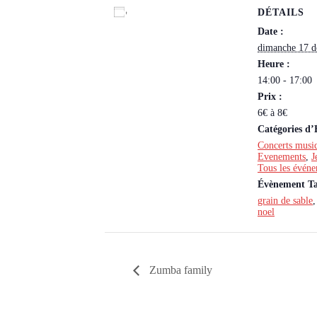
DÉTAILS
Ajouter au calendrier
Date :
dimanche 17 
Heure :
14:00 - 17:00
Prix :
6€ à 8€
Catégories d
Concerts musiq
Evenements
,
J
Tous les évén
Évènement Ta
grain de sable
noel
Zumba family