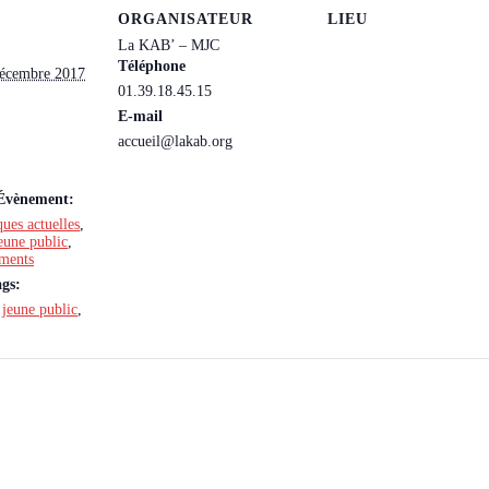
ORGANISATEUR
LIEU
La KAB’ – MJC
Téléphone
décembre 2017
01.39.18.45.15
E-mail
accueil@lakab.org
’Évènement:
ues actuelles
,
eune public
,
ements
gs:
,
jeune public
,