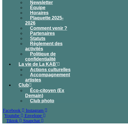
Newsletter
Équipe
Horaires
Plaquette 2025-
2026
Comment venir ?
Partenaires
Statuts
Règlement des
activités
Politique de
confidentialité
La vie de La KAB’
Actions culturelles
Accompagnement
artistes
Club
Éco-citoyen (Ex
Demain)
Club photo
Facebook
Instagram
Youtube
Envelope
Tiktok
Snapchat