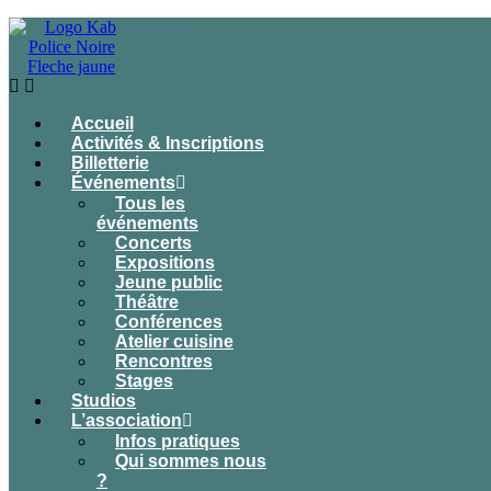
Accueil
Activités & Inscriptions
Billetterie
Événements
Tous les
événements
Concerts
Expositions
Jeune public
Théâtre
Conférences
Atelier cuisine
Rencontres
Stages
Studios
L’association
Infos pratiques
Qui sommes nous
?