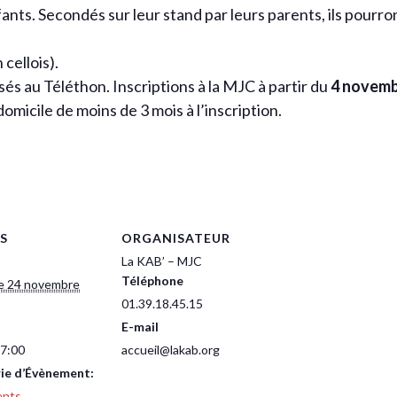
ants. Secondés sur leur stand par leurs parents, ils pourr
 cellois).
s au Téléthon. Inscriptions à la MJC à partir du
4 novemb
 domicile de moins de 3 mois à l’inscription.
S
ORGANISATEUR
La KAB’ – MJC
Téléphone
e 24 novembre
01.39.18.45.15
E-mail
17:00
accueil@lakab.org
ie d’Évènement:
ents