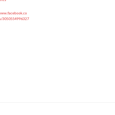
/www.facebook.co
s/3050554996327