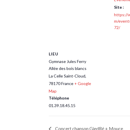
Site :
https:/
m/event
72/
LIEU
Gymnase Jules Ferry
Allée des bois blancs
La Celle Saint-Cloud
,
78170
France
+ Google
Map
Téléphone
01.39.18.45.15
Concert chanson GiedRé + Mouce