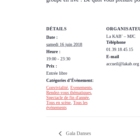
DÉTAILS
ORGANISATE
La KAB’ – MJC
Date :
Téléphone
samedi 16 juin 2018
01.39.18.45.15
Heure :
E-mail
19:00 - 23:30
accueil@lakab.org
Prix :
Entrée libre
Catégories d’Évènement:
Convivialité
,
Evenements
,
Rendez-vous thématiques
,
Spectacle de fin d'année
,
Tous en scène
,
Tous les
événements
Gala Danses