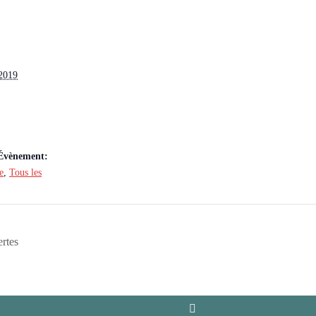
 2019
’Évènement:
e
,
Tous les
rtes