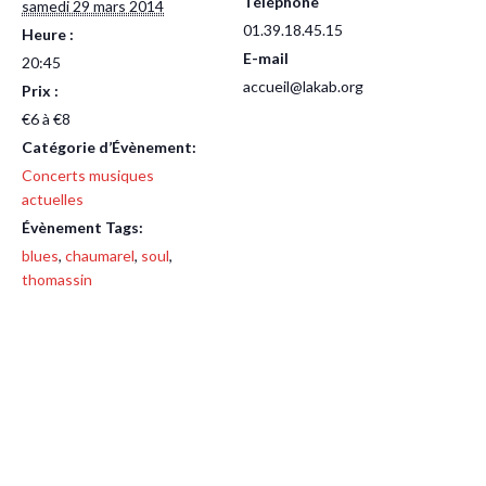
Téléphone
samedi 29 mars 2014
01.39.18.45.15
Heure :
E-mail
20:45
accueil@lakab.org
Prix :
€6 à €8
Catégorie d’Évènement:
Concerts musiques
actuelles
Évènement Tags:
blues
,
chaumarel
,
soul
,
thomassin