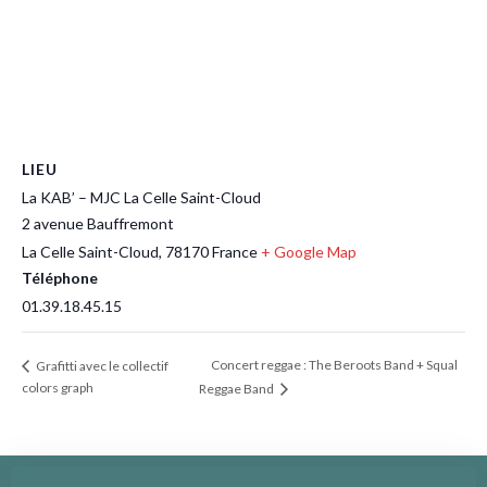
LIEU
La KAB’ – MJC La Celle Saint-Cloud
2 avenue Bauffremont
La Celle Saint-Cloud
,
78170
France
+ Google Map
Téléphone
01.39.18.45.15
Concert reggae : The Beroots Band + Squal
Grafitti avec le collectif
colors graph
Reggae Band