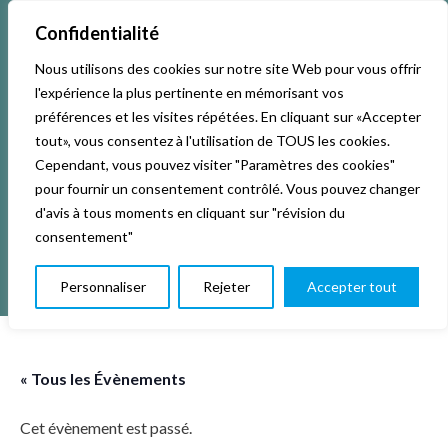
Confidentialité
Nous utilisons des cookies sur notre site Web pour vous offrir
Accueil
Activités & Inscriptions
Billetterie
l'expérience la plus pertinente en mémorisant vos
préférences et les visites répétées. En cliquant sur «Accepter
Événements
Studios
L’association
tout», vous consentez à l'utilisation de TOUS les cookies.
Cependant, vous pouvez visiter "Paramètres des cookies"
pour fournir un consentement contrôlé. Vous pouvez changer
La vie de La KAB’
Club
d'avis à tous moments en cliquant sur "révision du
consentement"
Personnaliser
Rejeter
Accepter tout
« Tous les Évènements
Cet évènement est passé.