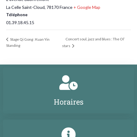
La Celle Saint-Cloud
,
78170
France
+ Google Map
Téléphone
01.39.18.45.15
Concert soul, jazz and blues : The Ol’
Stage Qi Gong : Kuan Yin
Standing
stars
Horaires