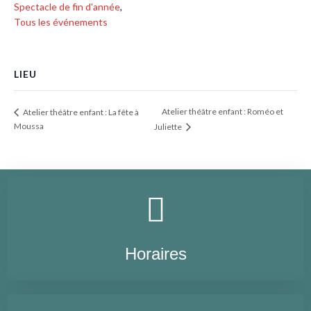
Spectacle de fin d'année
,
Tous les événements
LIEU
Atelier théâtre enfant : Roméo et
Atelier théâtre enfant : La fête à
Moussa
Juliette
Horaires