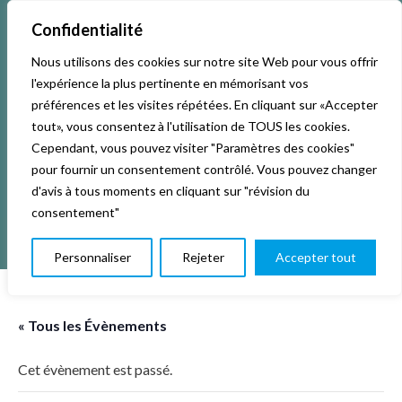
Confidentialité
Nous utilisons des cookies sur notre site Web pour vous offrir
Accueil
Activités & Inscriptions
Billetterie
l'expérience la plus pertinente en mémorisant vos
préférences et les visites répétées. En cliquant sur «Accepter
Événements
Studios
L’association
tout», vous consentez à l'utilisation de TOUS les cookies.
Cependant, vous pouvez visiter "Paramètres des cookies"
pour fournir un consentement contrôlé. Vous pouvez changer
La vie de La KAB’
Club
d'avis à tous moments en cliquant sur "révision du
consentement"
Personnaliser
Rejeter
Accepter tout
« Tous les Évènements
Cet évènement est passé.