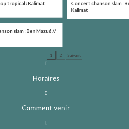
op tropical : Kalimat
Concert chanson slam : B
Kalimat
nson slam : Ben Mazué //
1
2
Suivant
Horaires
Comment venir