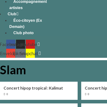
Accompagnement
artistes
Club
Éco-citoyen (Ex
Demain)
Club photo
Facebook
Instagram
Youtube
Envelope
Tiktok
Snapchat
Slam
Concert hipop tropical : Kalimat
Concert hip
0
0