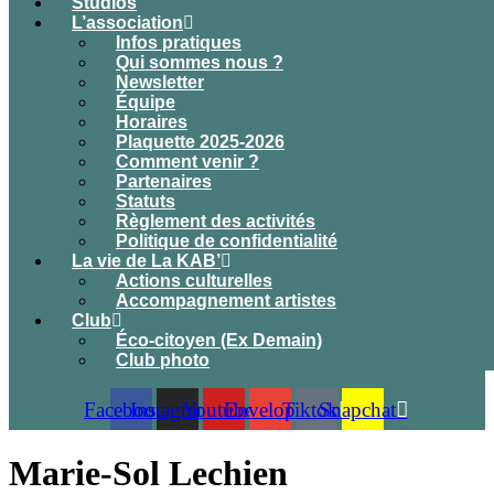
Studios
L’association
Infos pratiques
Qui sommes nous ?
Newsletter
Équipe
Horaires
Plaquette 2025-2026
Comment venir ?
Partenaires
Statuts
Règlement des activités
Politique de confidentialité
La vie de La KAB’
Actions culturelles
Accompagnement artistes
Club
Éco-citoyen (Ex Demain)
Club photo
Facebook
Instagram
Youtube
Envelope
Tiktok
Snapchat
Marie-Sol Lechien