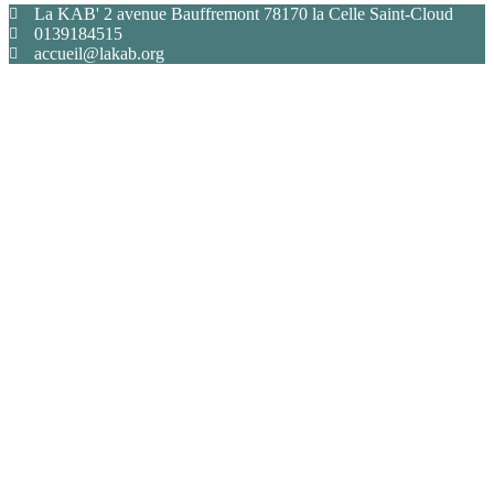
La KAB' 2 avenue Bauffremont 78170 la Celle Saint-Cloud
0139184515
accueil@lakab.org