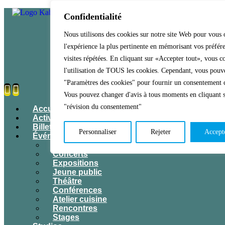
Confidentialité
Nous utilisons des cookies sur notre site Web pour vous o
l'expérience la plus pertinente en mémorisant vos préfére
visites répétées. En cliquant sur «Accepter tout», vous c
l'utilisation de TOUS les cookies. Cependant, vous pouve
"Paramètres des cookies" pour fournir un consentement 
Vous pouvez changer d'avis à tous moments en cliquant 
"révision du consentement"
Accueil
Activités & Inscriptions
Billetterie
Personnaliser
Rejeter
Accept
Événements
Tous les événements
Concerts
Expositions
Jeune public
Théâtre
Conférences
Atelier cuisine
Rencontres
Stages