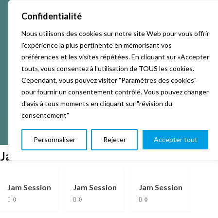
Confidentialité
Nous utilisons des cookies sur notre site Web pour vous offrir
Accueil
Activités & Inscriptions
Billetterie
l'expérience la plus pertinente en mémorisant vos
préférences et les visites répétées. En cliquant sur «Accepter
Événements
Studios
L’association
tout», vous consentez à l'utilisation de TOUS les cookies.
Cependant, vous pouvez visiter "Paramètres des cookies"
pour fournir un consentement contrôlé. Vous pouvez changer
La vie de La KAB’
Club
d'avis à tous moments en cliquant sur "révision du
consentement"
Personnaliser
Rejeter
Accepter tout
Jam
Jam Session
Jam Session
Jam Session
0
0
0