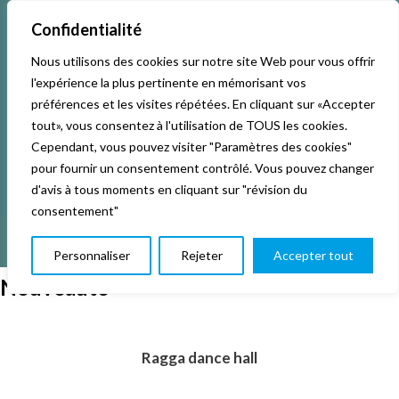
Confidentialité
Nous utilisons des cookies sur notre site Web pour vous offrir
Accueil
Activités & Inscriptions
Billetterie
l'expérience la plus pertinente en mémorisant vos
préférences et les visites répétées. En cliquant sur «Accepter
Événements
Studios
L’association
tout», vous consentez à l'utilisation de TOUS les cookies.
Cependant, vous pouvez visiter "Paramètres des cookies"
pour fournir un consentement contrôlé. Vous pouvez changer
La vie de La KAB’
Club
d'avis à tous moments en cliquant sur "révision du
consentement"
Personnaliser
Rejeter
Accepter tout
Nouveauté
Ragga dance hall