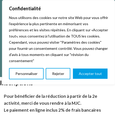
Confidentialité
Nous utilisons des cookies sur notre site Web pour vous offrir
Accueil
Activités & Inscriptions
Billetterie
l'expérience la plus pertinente en mémorisant vos
préférences et les visites répétées. En cliquant sur «Accepter
Événements
Studios
L’association
tout», vous consentez à l'utilisation de TOUS les cookies.
Cependant, vous pouvez visiter "Paramètres des cookies"
pour fournir un consentement contrôlé. Vous pouvez changer
La vie de La KAB’
Club
d'avis à tous moments en cliquant sur "révision du
consentement"
Personnaliser
Rejeter
Accepter tout
Inscriptions
Pour bénéficier de la réduction à partir de la 2e
activité, merci de vous rendre à la MJC.
Le paiement en ligne inclus 2% de frais bancaires