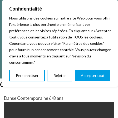
Confidentialité
Nous utilisons des cookies sur notre site Web pour vous offrir
Accueil
Activités & Inscriptions
Billetterie
l'expérience la plus pertinente en mémorisant vos
préférences et les visites répétées. En cliquant sur «Accepter
Événements
Studios
L’association
tout», vous consentez à l'utilisation de TOUS les cookies.
Cependant, vous pouvez visiter "Paramètres des cookies"
pour fournir un consentement contrôlé. Vous pouvez changer
La vie de La KAB’
Club
d'avis à tous moments en cliquant sur "révision du
consentement"
Personnaliser
Rejeter
Accepter tout
Gala danse enfants/ados
Danse Contemporaine 6/8 ans