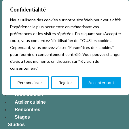
Confidentialité
Nous utilisons des cookies sur notre site Web pour vous offrir
l'expérience la plus pertinente en mémorisant vos
Accueil
préférences et les visites répétées. En cliquant sur «Accepter
Activités & Inscriptions
tout», vous consentez à l'utilisation de TOUS les cookies.
Billetterie
Cependant, vous pouvez visiter "Paramètres des cookies"
Événements
pour fournir un consentement contrôlé. Vous pouvez changer
Tous les événements
d'avis à tous moments en cliquant sur "révision du
Concerts
consentement"
Expositions
Jeune public
Personnaliser
Rejeter
Accepter tout
Théâtre
Conférences
Atelier cuisine
Rencontres
Stages
Studios