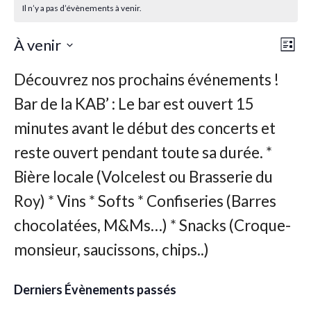
Il n’y a pas d’évènements à venir.
Nav
Nav
À venir
Liste
de
par
Sélectionnez
vu
une
con
Év
date.
Derniers Évènements passés