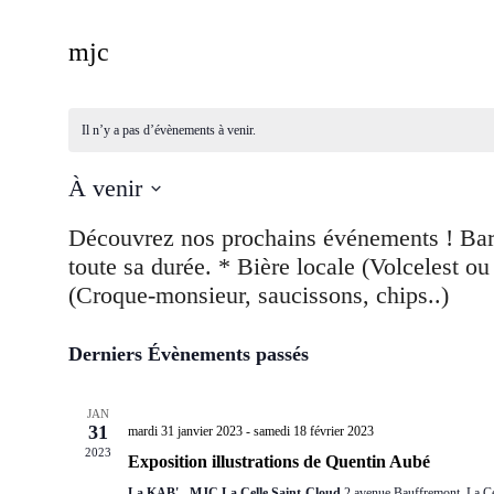
mjc
Il n’y a pas d’évènements à venir.
À venir
Sélectionnez
une
date.
Derniers Évènements passés
JAN
31
mardi 31 janvier 2023
-
samedi 18 février 2023
2023
Exposition illustrations de Quentin Aubé
La KAB' - MJC La Celle Saint-Cloud
2 avenue Bauffremont, La Ce