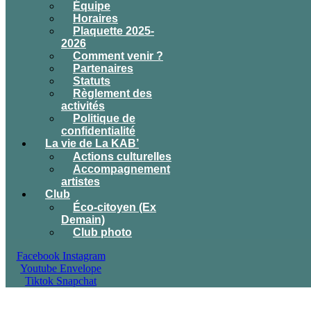
Équipe
Horaires
Plaquette 2025-
2026
Comment venir ?
Partenaires
Statuts
Règlement des
activités
Politique de
confidentialité
La vie de La KAB’
Actions culturelles
Accompagnement
artistes
Club
Éco-citoyen (Ex
Demain)
Club photo
Facebook
Instagram
Youtube
Envelope
Tiktok
Snapchat