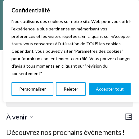
Confidentialité
Nous utilisons des cookies sur notre site Web pour vous offrir
l'expérience la plus pertinente en mémorisant vos
préférences et les visites répétées. En cliquant sur «Accepter
tout», vous consentez à l'utilisation de TOUS les cookies.
Cependant, vous pouvez visiter "Paramètres des cookies"
pour fournir un consentement contrôlé. Vous pouvez changer
d'avis à tous moments en cliquant sur "révision du
consentement"
krav maga
Personnaliser
Rejeter
Accepter tout
Il n’y a pas d’évènements à venir.
Nav
Nav
À venir
Liste
de
par
Sélectionnez
vu
une
con