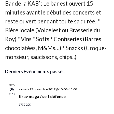
Év
date.
Derniers Évènements passés
NOV
25
samedi 25 novembre 2017 @ 10:00
-
13:00
2017
Krav maga / self défense
17€ à 20€