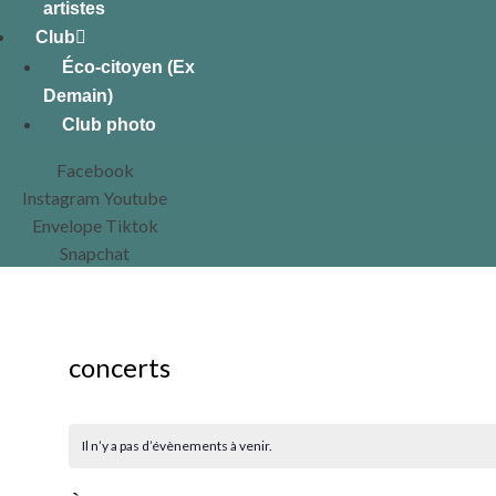
artistes
Club
Éco-citoyen (Ex
Demain)
Club photo
Facebook
Instagram
Youtube
Envelope
Tiktok
Snapchat
concerts
Il n’y a pas d’évènements à venir.