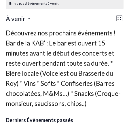
Il n’y a pas d’évènements à venir.
Nav
Nav
À venir
Liste
de
par
Sélectionnez
vu
une
con
Év
date.
Derniers Évènements passés