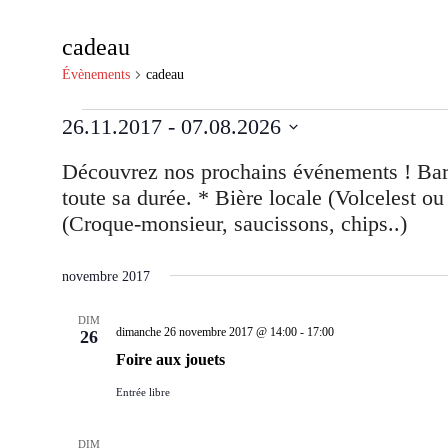
cadeau
Évènements
cadeau
Évènements
26.11.2017
 - 
07.08.2026
Sélectionnez
une
date.
novembre 2017
DIM
dimanche 26 novembre 2017 @ 14:00
-
17:00
26
Foire aux jouets
Entrée libre
DIM