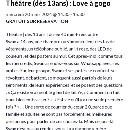
Théâtre (dès 13ans) : Love à gogo
mercredi 20 mars 2024 @ 14:30
-
15:30
GRATUIT SUR RÉSERVATION
Théâtre | dès 13 ans | durée 40 min + rencontre
Swan a 14 ans, une chambre où s’amoncellent des tas de
vêtements, un téléphone oublié, un lit rose, des LED de
couleurs, et des posters au mur. Cet après-midi comme tous
les mercredis, Swan a rendez-vous sur Whatsapp avec ses
ami·es. Sur leur groupe, Swan et ses potes se confient, se
révoltent, débattent, se moquent aussi parfois de leurs
sentiments, de leurs expériences, et se posent des questions
: « Ça existe vraiment le gland de lait ?», « Comment on fait
pour bien embrasser ? », « Est-ce qu’il y a une seule première
fois ? » … Une sorte de courrier du cœur 2.0, parce que
famille et adultes ne sont pas forcément les meilleures
personnes pour parler de ces choses-là. Mais ce jour-là
Swan n’est pas au rendez-vous. La « daronne », mère