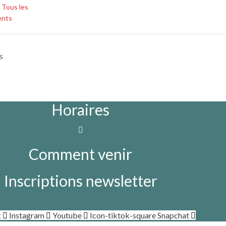
,
Tous les
ents
s
Horaires
Comment venir
Inscriptions newsletter
k
Instagram
Youtube
Icon-tiktok-square
Snapchat