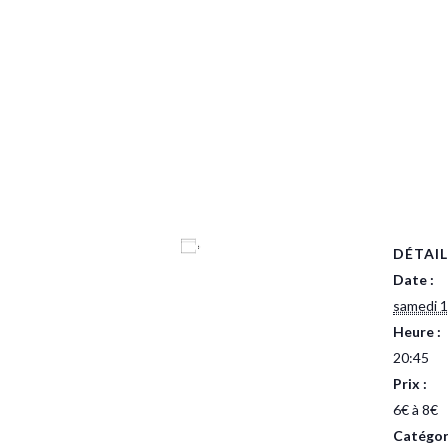
Ajouter au calendrier
DÉTAIL
Date :
samedi 1
Heure :
20:45
Prix :
6€ à 8€
Catégor