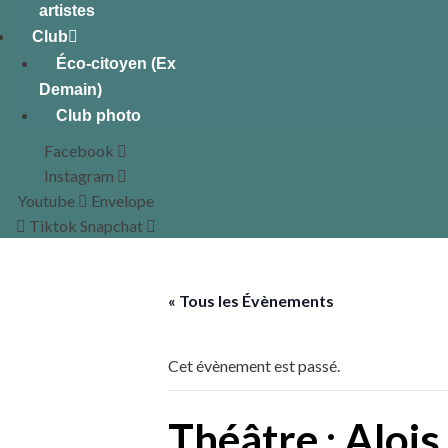
artistes
Club
Éco-citoyen (Ex
Demain)
Club photo
Facebook
Instagram
Youtube
Envelope
Tiktok
Snapchat
« Tous les Évènements
Cet évènement est passé.
Théâtre : Alois